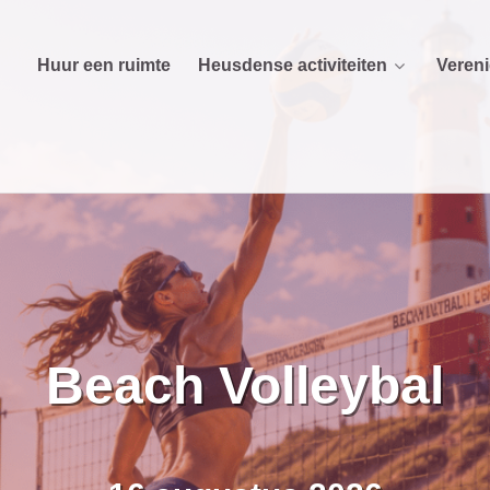
Huur een ruimte
Heusdense activiteiten
Veren
Beach Volleybal