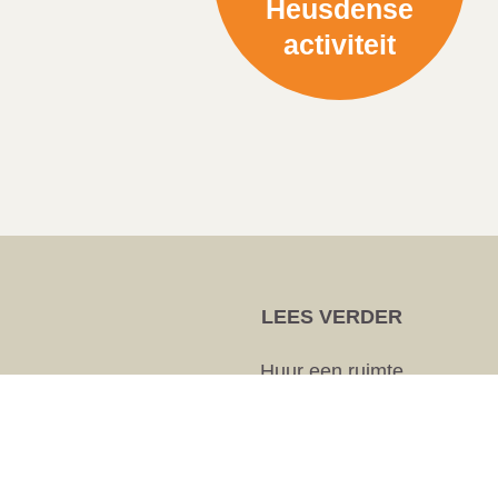
Heusdense
activiteit
LEES VERDER
Huur een ruimte
Heusdense activiteiten
Verenigingen
Dorpssteunpunt
Dorpsoverleg