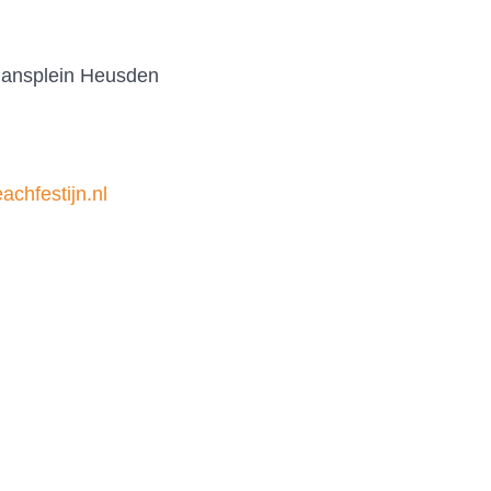
mansplein Heusden
eachfestijn.nl