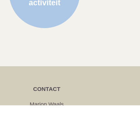
activiteit
CONTACT
Marjon Waals
Pastoor Arnoldstraat 3
5725 AN Asten-Heusden
beheerunitas@hartvanheuze.nl