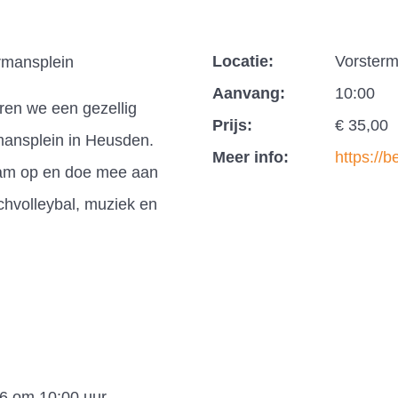
Locatie:
Vorster
rmansplein
Aanvang:
10:00
en we een gezellig
Prijs:
€ 35,00
mansplein in Heusden.
Meer info:
https://b
team op en doe mee aan
chvolleybal, muziek en
26 om 10:00 uur.