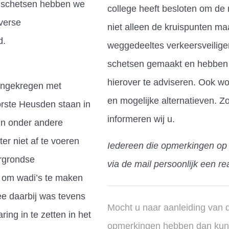
te schetsen hebben we
college heeft besloten om de
verse
niet alleen de kruispunten m
d.
weggedeeltes verkeersveiliger
schetsen gemaakt en hebben 
hierover te adviseren. Ook w
engekregen met
en mogelijke alternatieven. Z
orste Heusden staan in
informeren wij u.
ijn onder andere
r niet af te voeren
Iedereen die opmerkingen op 
ergrondse
via de mail persoonlijk een rea
l om wadi’s te maken
e daarbij was tevens
Mocht u naar aanleiding van 
ng in te zetten in het
opmerkingen hebben dan kun