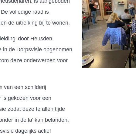
l Heusdenaren, is aangeboden
De volledige raad is
n de uitreiking bij te wonen.
dleiding' door Heusden
 in de Dorpsvisie opgenomen
aarom deze onderwerpen voor
m van een schilderij
 is gekozen voor een
ie zodat deze te allen tijde
'onder in de la' kan belanden.
svisie dagelijks actief