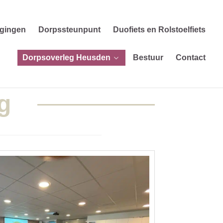
igingen
Dorpssteunpunt
Duofiets en Rolstoelfiets
Dorpsoverleg Heusden
Bestuur
Contact
g