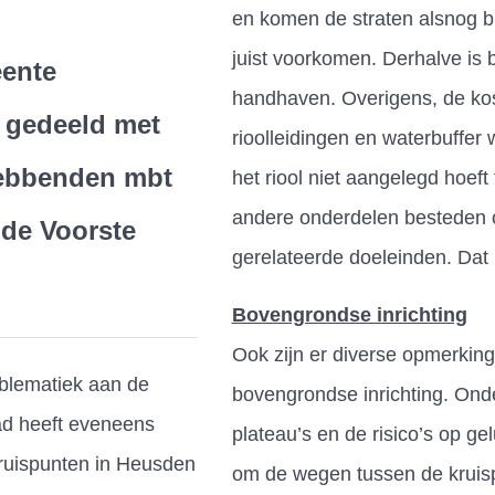
en komen de straten alsnog bl
juist voorkomen. Derhalve is b
eente
handhaven. Overigens, de kos
 gedeeld met
rioolleidingen en waterbuffer w
ebbenden mbt
het riool niet aangelegd hoeft
andere onderdelen besteden o
 de Voorste
gerelateerde doeleinden. Dat i
Bovengrondse inrichting
Ook zijn er diverse opmerkin
blematiek aan de
bovengrondse inrichting. Ond
d heeft eveneens
plateau’s en de risico’s op gel
ruispunten in Heusden
om de wegen tussen de kruis