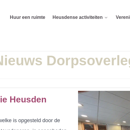
Huur een ruimte
Heusdense activiteiten
Veren
Nieuws Dorpsoverle
sie Heusden
welke is opgesteld door de