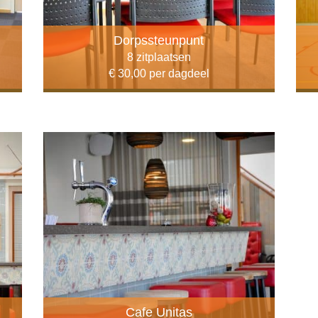
Dorpssteunpunt
8 zitplaatsen
€ 30,00 per dagdeel
Cafe Unitas