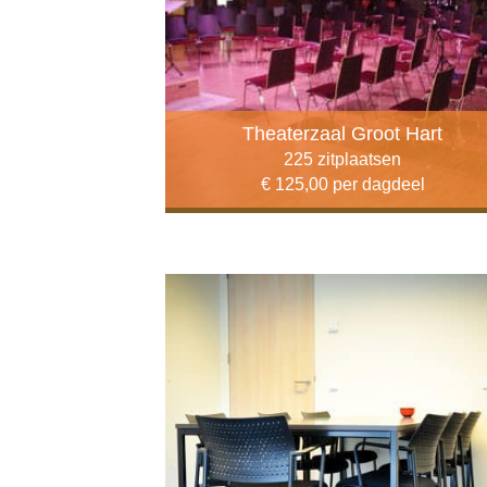
Theaterzaal Groot Hart
225 zitplaatsen
€ 125,00 per dagdeel