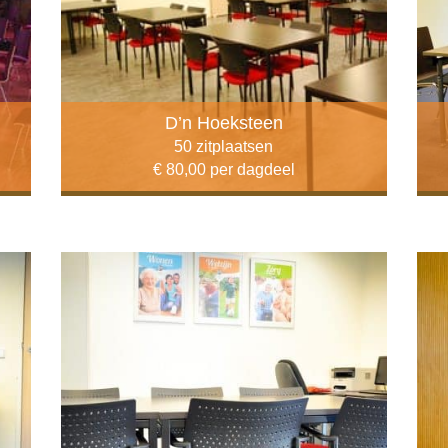
D’n Hoeksteen
50 zitplaatsen
€ 80,00 per dagdeel