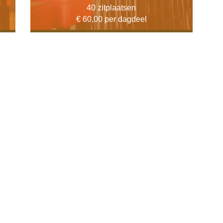
40 zitplaatsen
€ 60,00 per dagdeel