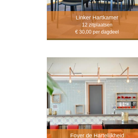
Linker Hartkamer
12 zitplaatsen
€ 30,00 per dagdeel
Foyer de Hartelijkheid