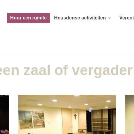
Huur een ruimte
Heusdense activiteiten
Veren
en zaal of vergade