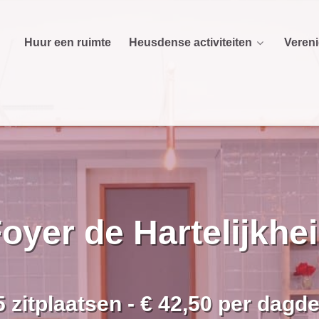
Huur een ruimte
Heusdense activiteiten
Veren
oyer de Hartelijkhe
5 zitplaatsen - € 42,50 per dagde