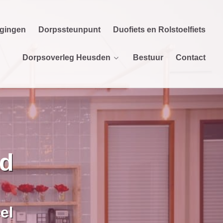
igingen
Dorpssteunpunt
Duofiets en Rolstoelfiets
Dorpsoverleg Heusden
Bestuur
Contact
id
el