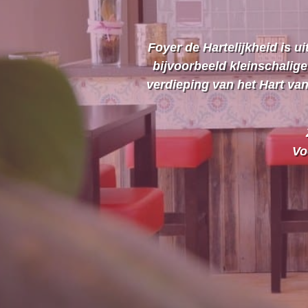
Foyer de Hartelijkheid is u
bijvoorbeeld kleinschalige
verdieping van het Hart va
Vo