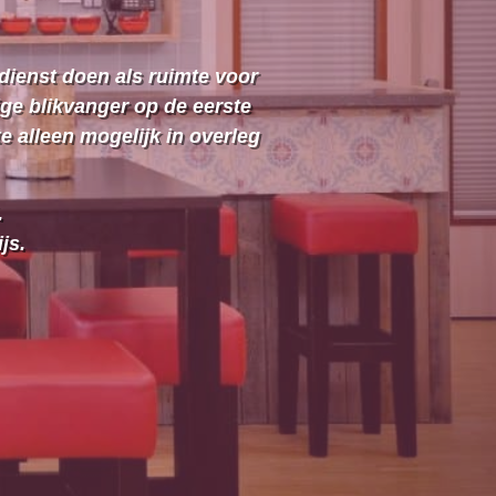
 dienst doen als ruimte voor
ige blikvanger op de eerste
 alleen mogelijk in overleg
.
js.