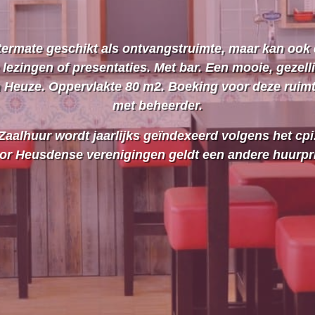
itermate geschikt als ontvangstruimte, maar kan ook
 lezingen of presentaties. Met bar. Een mooie, gezell
n Heuze. Oppervlakte 80 m2. Boeking voor deze ruimte
met beheerder.
Zaalhuur wordt jaarlijks geïndexeerd volgens het cpi
or Heusdense verenigingen geldt een andere huurpri