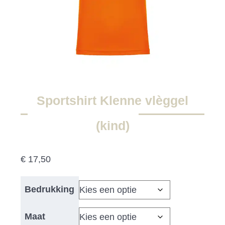
Sportshirt Klenne vlèggel
(kind)
€
17,50
Bedrukking
Maat