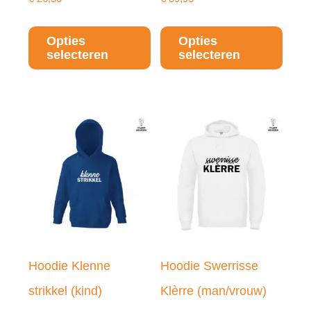
Dit
Dit
Opties
Opties
product
prod
selecteren
selecteren
heeft
heeft
meerdere
meer
variaties.
varia
Deze
Deze
optie
optie
kan
kan
gekozen
geko
worden
word
Hoodie Klenne
Hoodie Swerrisse
op
op
strikkel (kind)
Klèrre (man/vrouw)
de
de