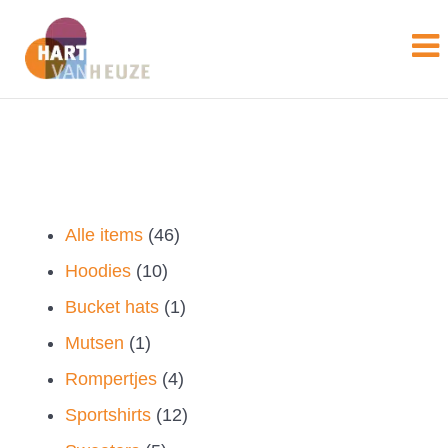
46
Alle items
46
10
producten
Hoodies
10
producten
1
Bucket hats
1
1
product
Mutsen
1
product
4
Rompertjes
4
producten
12
Sportshirts
12