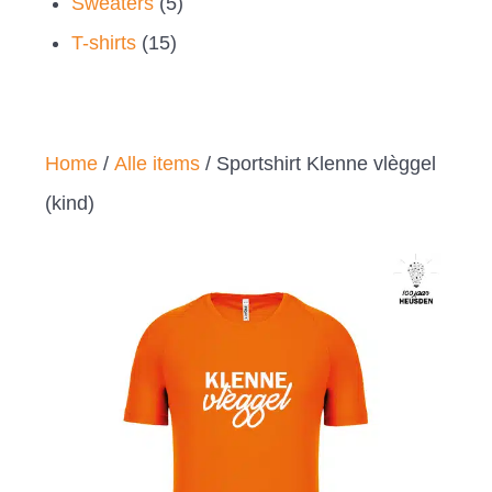
5
producten
Sweaters
5
15
producten
T-shirts
15
producten
Home
/
Alle items
/ Sportshirt Klenne vlèggel
(kind)