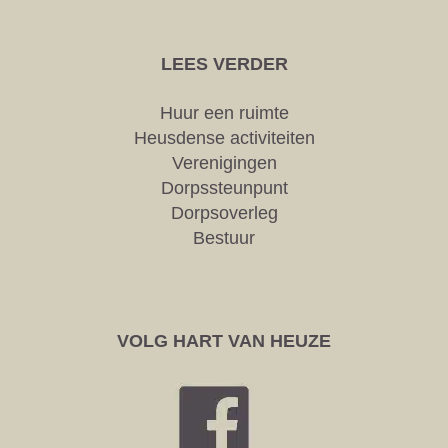
de
de
productpagina
prod
LEES VERDER
Huur een ruimte
Heusdense activiteiten
Verenigingen
Dorpssteunpunt
Dorpsoverleg
Bestuur
VOLG HART VAN HEUZE