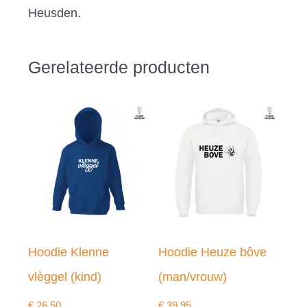
Heusden.
Gerelateerde producten
Hoodie Klenne
Hoodie Heuze bôve
vlèggel (kind)
(man/vrouw)
€
26,50
€
39,95