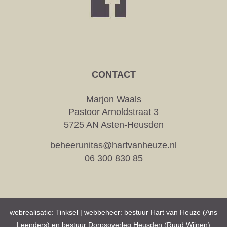
CONTACT
Marjon Waals
Pastoor Arnoldstraat 3
5725 AN Asten-Heusden
beheerunitas@hartvanheuze.nl
06 300 830 85
webrealisatie:
Tinksel
| webbeheer: bestuur Hart van Heuze (Ans
Leenders) en bestuur Dorpsoverleg Heusden (Ruud Wijnen)