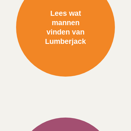
Lees wat
mannen
vinden van
Lumberjack